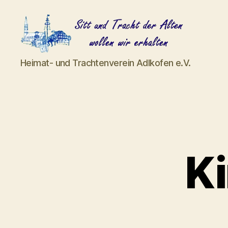
Heimat-
Heimat- und Trachtenverein Adlkofen e.V.
und
Trachtenverein
Adlkofen
e.V.
Ki