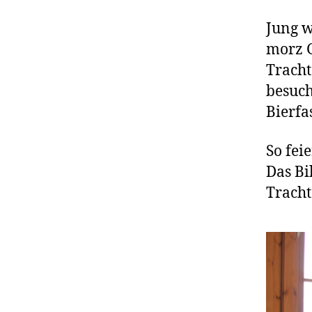
Jung w
morz G
Tracht
besuch
Bierfa
So fei
Das Bi
Tracht