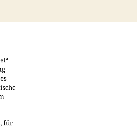
m
st“
ng
des
ische
en
, für