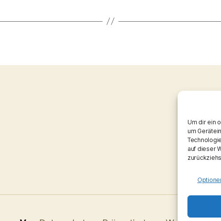
Um dir ein 
um Gerätein
Technologie
auf dieser 
zurückziehs
Optione