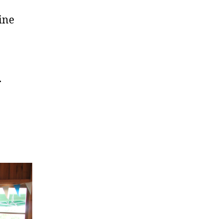
ine
.