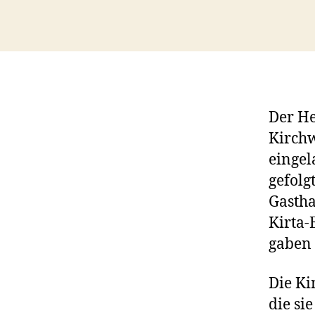
Der He
Kirchw
eingel
gefolg
Gastha
Kirta-
gaben
Die Ki
die si