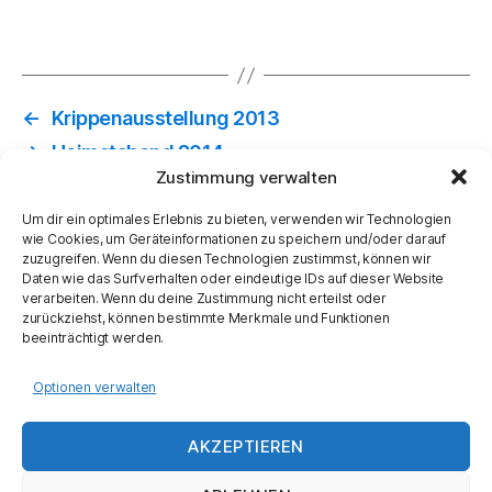
←
Krippenausstellung 2013
→
Heimatabend 2014
Zustimmung verwalten
Um dir ein optimales Erlebnis zu bieten, verwenden wir Technologien
wie Cookies, um Geräteinformationen zu speichern und/oder darauf
zuzugreifen. Wenn du diesen Technologien zustimmst, können wir
Daten wie das Surfverhalten oder eindeutige IDs auf dieser Website
verarbeiten. Wenn du deine Zustimmung nicht erteilst oder
Datenschutz
zurückziehst, können bestimmte Merkmale und Funktionen
Impressum
beeinträchtigt werden.
Cookie-Richtlinie (EU)
Optionen verwalten
AKZEPTIEREN
© 2026
Heimat- und Trachtenverein
Nach oben
↑