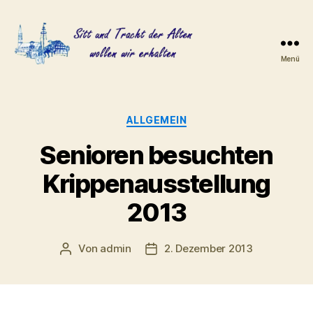
Menü
Heimat-
und
Trachtenverein
Adlkofen
Kategorien
ALLGEMEIN
e.V.
Senioren besuchten
Krippenausstellung
2013
Von
admin
2. Dezember 2013
Beitragsautor
Veröffentlichungsdatum