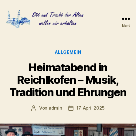
Menü
Heimat-
und
Trachtenverein
Adlkofen
Kategorien
ALLGEMEIN
e.V.
Heimatabend in
Reichlkofen – Musik,
Tradition und Ehrungen
Von
admin
17. April 2025
Beitragsautor
Veröffentlichungsdatum