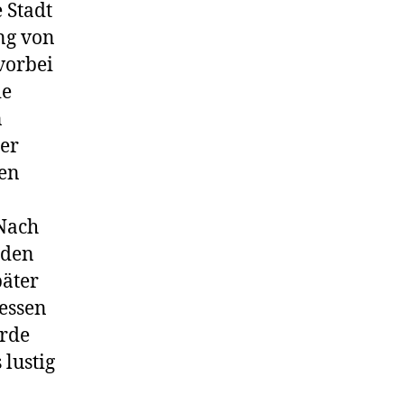
 Stadt
ng von
vorbei
ie
n
der
nen
Nach
rden
päter
essen
urde
 lustig