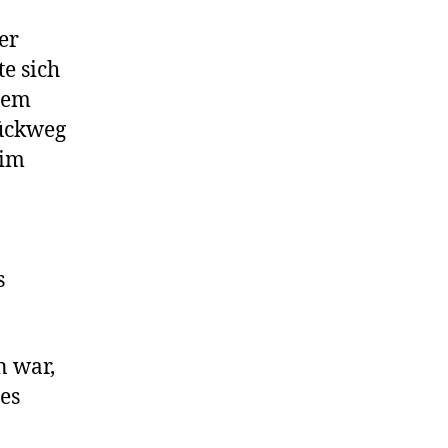
er
e sich
 dem
Rückweg
eim
s
n war,
es