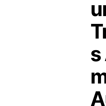
u
T
s
m
A