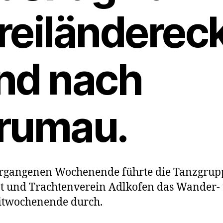
reiländerec
nd nach
rumau.
rgangenen Wochenende führte die Tanzgrup
t und Trachtenverein Adlkofen das Wander-
itwochenende durch.