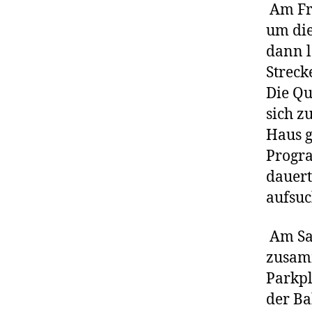
Am Fre
um die
dann l
Streck
Die Qu
sich z
Haus g
Progra
dauerte
aufsuc
Am Sa
zusam
Parkpl
der Ba