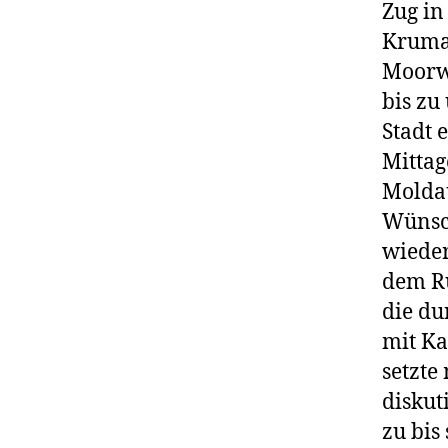
Zug in
Krumau
Moorw
bis zu
Stadt
Mittag
Moldau
Wünsch
wieder
dem R
die du
mit K
setzte
diskut
zu bis 