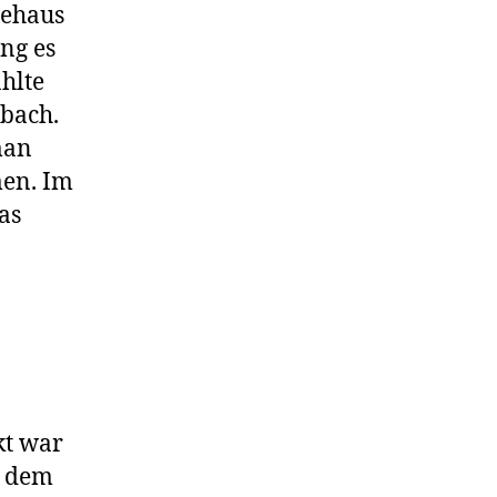
tehaus
ng es
hlte
bach.
man
men. Im
as
kt war
t dem