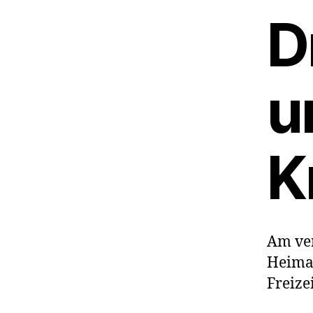
D
u
K
Am ve
Heima
Freize