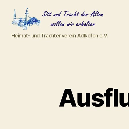
Heimat-
Heimat- und Trachtenverein Adlkofen e.V.
und
Trachtenverein
Adlkofen
e.V.
Ausfl