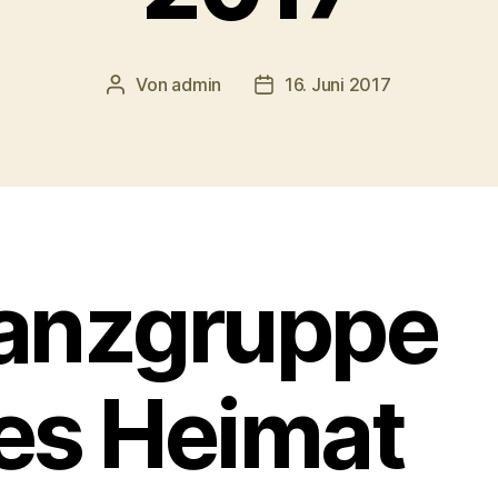
Von
admin
16. Juni 2017
Beitragsautor
Veröffentlichungsdatum
anzgruppe
es Heimat