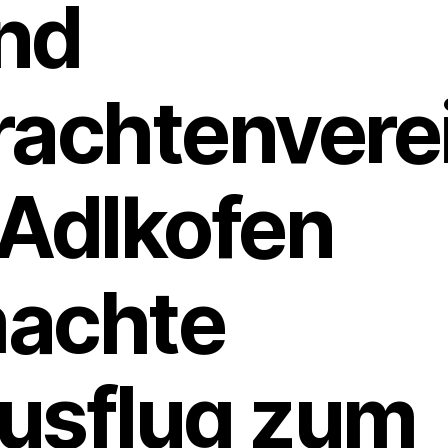
nd
rachtenvere
 Adlkofen
achte
usflug zum