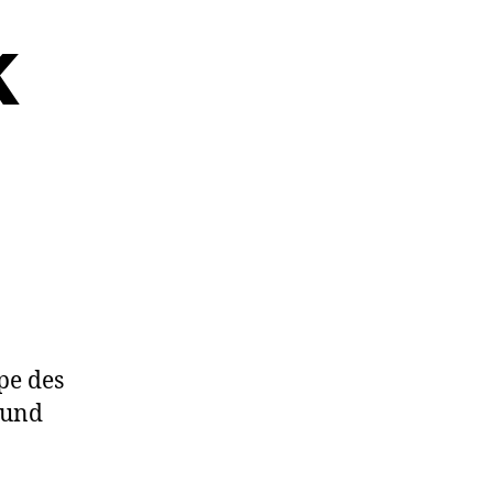
k
pe des
 und