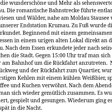
 die wunderschöne und Mehr als sehenswerte
. Die romantische Bahnstrecke führte entla
iesen und Wälder, nahe am Moldau Stausee 
 unserer Endstation Krumau. Zu Fuß wurde d
 erkundet. Beginnend mit einem gemeinsame
essen in einem urigen alten Lokal direkt an 
. Nach dem Essen erkundete jeder nach sei
en die Stadt. Gegen 15:00 Uhr traf man sich
 am Bahnhof um die Rückfahrt anzutreten. 
ückweg und der Rückfahrt zum Quartier, wu
rstigen Kehlen mit einem kühlen Weißbier, s
affee und Kuchen verwöhnt. Nach dem Abend
 man sich wieder gemütlich zusammen. Es w
iert, gespielt und gesungen. Wiederum ging es
spät in die Nacht.