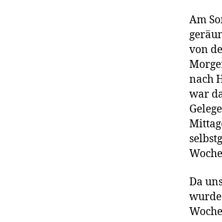
Am So
geräum
von de
Morgen
nach H
war da
Gelege
Mittag
selbst
Woche
Da uns
wurde 
Woche