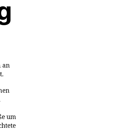
g
n an
t.
enen
m
aße um
chtete