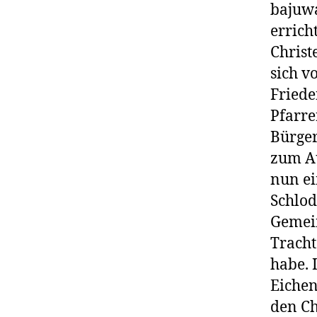
bajuwa
errich
Christ
sich v
Friede
Pfarr
Bürger
zum Au
nun ei
Schlod
Gemei
Tracht
habe. 
Eichen
den Ch