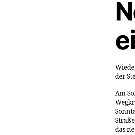
N
e
Wieder
der St
Am Son
Wegkre
Sonnta
Straße
das ne