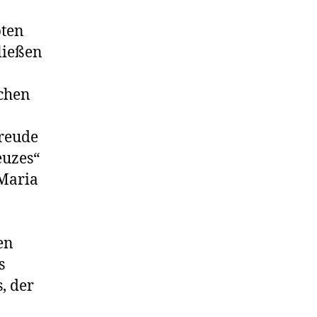
bten
ließen
echen
Freude
euzes“
 Maria
en
s
, der