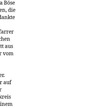
a Böse
en, die
dankte
farrer
chen
tt aus
er vom
er.
r auf
r
kreis
 einem