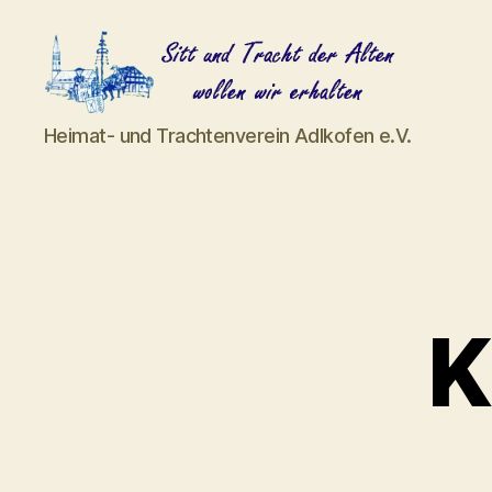
Heimat-
Heimat- und Trachtenverein Adlkofen e.V.
und
Trachtenverein
Adlkofen
e.V.
K