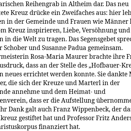
rischen Reihengrab in Altheim dar. Das neu
tete Kreuz drücke ein Zweifaches aus: hier le
en in der Gemeinde und Frauen wie Männer 
om Kreuz inspirieren, Liebe, Versöhnung und
n in die Welt zu tragen. Das Segensgebet spr
er Schober und Susanne Padua gemeinsam.
meisterin Rosa-Maria Maurer brachte ihre 
sdruck, dass an der Stelle des „Hofbauer-Kr
n neues errichtet werden konnte. Sie dankte
er, die sich der Kreuze und Marterl in der
nde annehme und dem Heimat- und
enverein, dass er die Aufstellung übernomm
Ihr Dank galt auch Franz Wippenbeck, der da
kreuz gestiftet hat und Professor Fritz Anders
ristuskorpus finanziert hat.