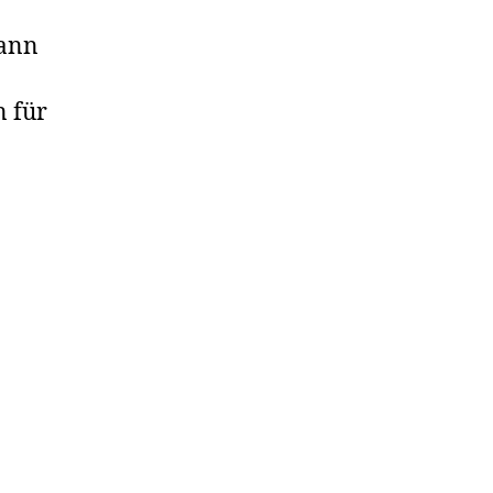
hann
n für