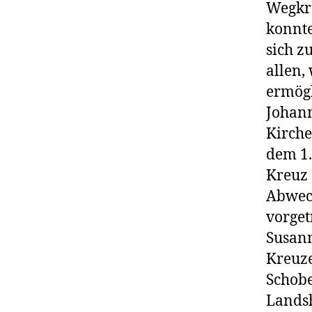
Wegkre
konnte
sich z
allen,
ermögl
Johan
Kirche
dem 1.
Kreuz 
Abwec
vorget
Susann
Kreuze
Schobe
Landsh