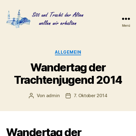
Menü
Heimat-
und
Trachtenverein
Adlkofen
Kategorien
ALLGEMEIN
e.V.
Wandertag der
Trachtenjugend 2014
Von
admin
7. Oktober 2014
Beitragsautor
Veröffentlichungsdatum
Wandertag der