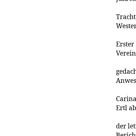
Tracht
Wester
Erster
Verein
gedach
Anwese
Carina
Ertl ab
der le
Berich