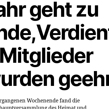
ahr geht zu
nde,Verdien
 Mitglieder
urden geehr
rgangenen Wochenende fand die
shauptversammlung des Heimat und