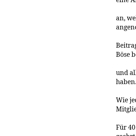
eine Ä
an, we
angen
Beitra
Böse b
und al
haben
Wie je
Mitgli
Für 40