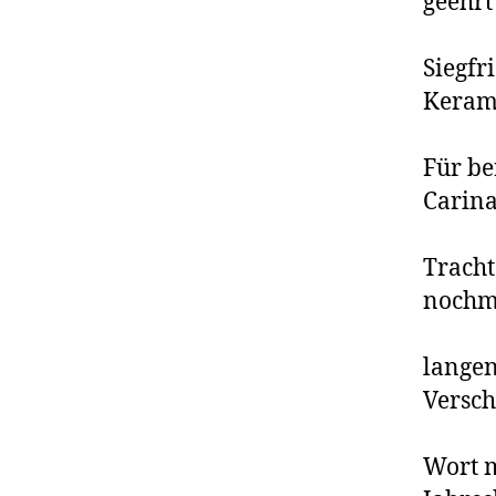
geehrt
Siegfr
Kerami
Für be
Carina
Trach
nochma
langen
Versch
Wort m