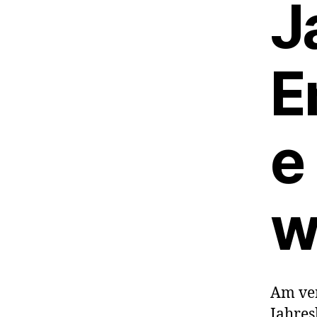
J
E
e
w
Am ve
Jahre