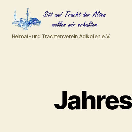
Heimat-
Heimat- und Trachtenverein Adlkofen e.V.
und
Trachtenverein
Adlkofen
e.V.
Jahre