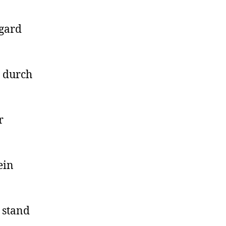
egard
g durch
r
ein
 stand