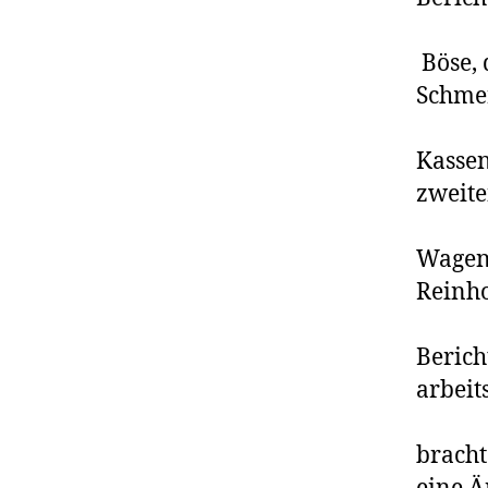
Böse, 
Schmer
Kassen
zweite
Wagens
Reinho
Berich
arbeit
bracht