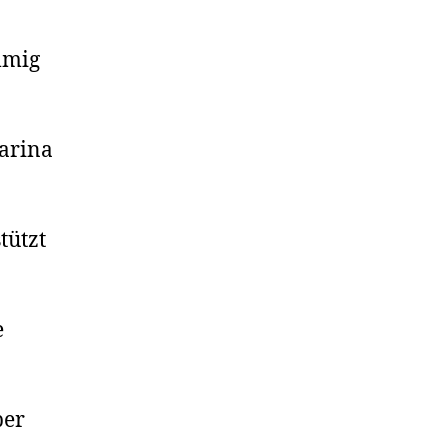
mmig
arina
tützt
e
ber