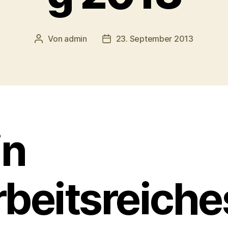
Von
admin
23. September 2013
Beitragsautor
Veröffentlichungsdatum
in
rbeitsreiche