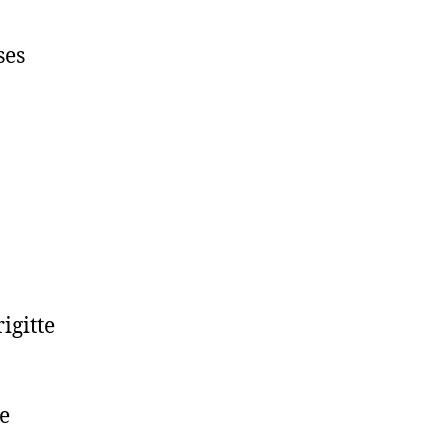
ses
igitte
e