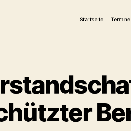
Startseite
Termine
rstandschaf
hützter Be