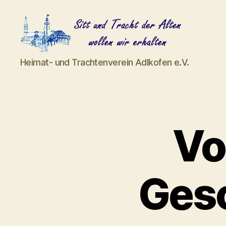
Heimat-
Heimat- und Trachtenverein Adlkofen e.V.
und
Trachtenverein
Adlkofen
e.V.
Vo
Gesc